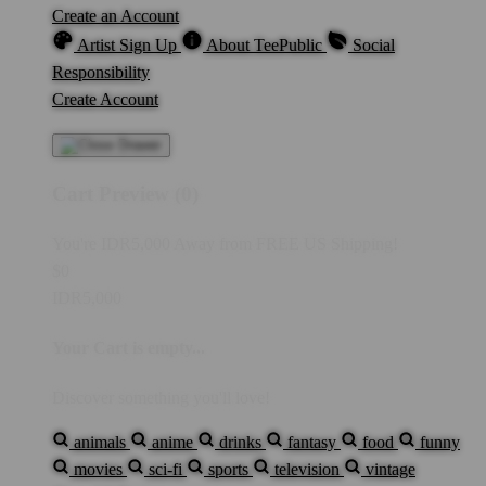
Create an Account
Artist Sign Up
About TeePublic
Social
Responsibility
Create Account
Cart Preview (0)
You're
IDR5,000
Away from
FREE US Shipping!
$0
IDR5,000
Your Cart is empty...
Discover something you'll love!
animals
anime
drinks
fantasy
food
funny
movies
sci-fi
sports
television
vintage