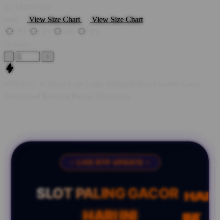
ALTERNATIF
Size
View Size Chart
View Size Chart
2D
3D
4D
5D
Quantity
-
+
MPO2121 ⚔️ Akses Link Login Alternatif Resmi Games Gacor
Sensasional Bersama Bandar Terpercaya
⚡ LIVE RTP UPDATE ⚡
SLOT PALING GACOR
HARI INI