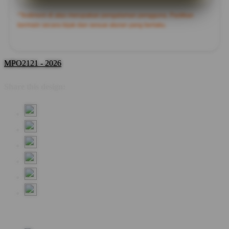
*Testimoni di atas merupakan pengalaman pengguna. Pastikan
bermain secara bijak dan sesuai aturan yang berlaku.
MPO2121 - 2026
Share this design: