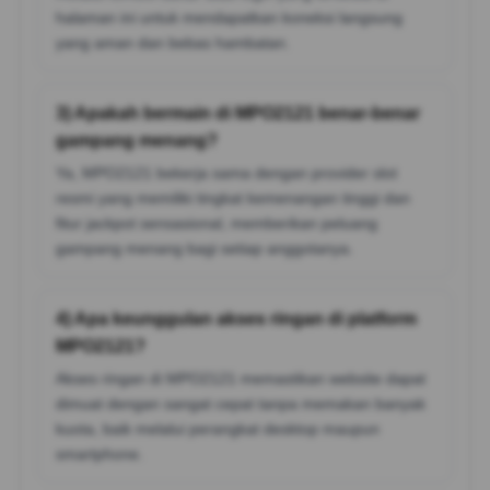
halaman ini untuk mendapatkan koneksi langsung
yang aman dan bebas hambatan.
3) Apakah bermain di MPO2121 benar-benar
gampang menang?
Ya, MPO2121 bekerja sama dengan provider slot
resmi yang memiliki tingkat kemenangan tinggi dan
fitur jackpot sensasional, memberikan peluang
gampang menang bagi setiap anggotanya.
4) Apa keunggulan akses ringan di platform
MPO2121?
Akses ringan di MPO2121 memastikan website dapat
dimuat dengan sangat cepat tanpa memakan banyak
kuota, baik melalui perangkat desktop maupun
smartphone.