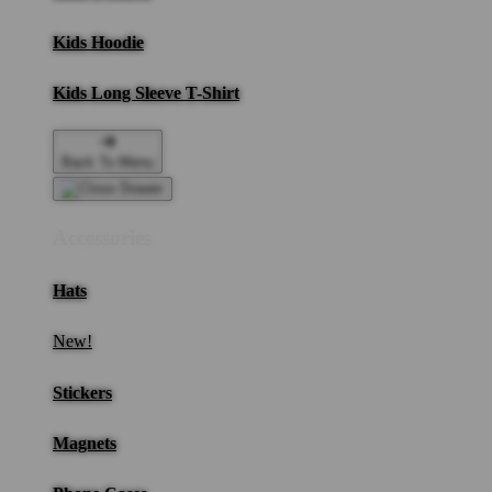
Kids Hoodie
Kids Long Sleeve T-Shirt
Back To Menu
Accessories
Hats
New!
Stickers
Magnets