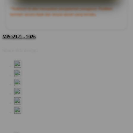
*Testimoni di atas merupakan pengalaman pengguna. Pastikan
bermain secara bijak dan sesuai aturan yang berlaku.
MPO2121 - 2026
Share this design: