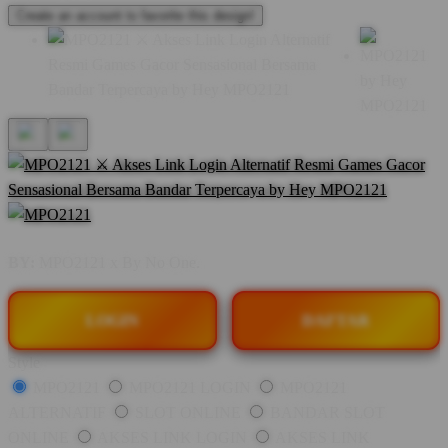
Create an account to favorite this design!
BY:
MPO2121 x By No One.
LOGIN
DAFTAR
Style
MPO2121
MPO2121 LOGIN
MPO2121
ALTERNATIF
SLOT ONLINE
BANDAR SLOT
ONLINE
AKSES LINK LOGIN
AKSES LINK