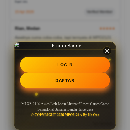
hari ini.
15 Apr 2026
Verified Member
Rian, Medan
★★★★★
Awalnya cuma coba-coba, tapi ternyata di MPO2121
dapet jackpot sensasionalnya beneran nyata. Bandar
slot paling lengkap dengan pilihan provider yang
semuanya gacor.
LOGIN
10 Apr 2026
Member Aktif
DAFTAR
Dedi, Makassar
★★★★★
Pelayanan CS di MPO2121 sangat responsif 24 jam.
Proses deposit dan withdraw super cepat, bikin
MPO2121 ⚔️ Akses Link Login Alternatif Resmi Games Gacor
pengalaman main slot jadi nyaman tanpa hambatan
Sensasional Bersama Bandar Terpercaya
sama sekali.
© COPYRIGHT 2026 MPO2121 x By No One
12 Jan 2026
Top Member