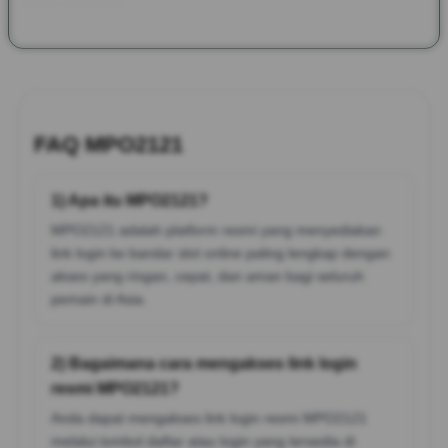
tanpa hambatan sekarang juga!
FAQ MPO2121
1) Apa itu MPO2121?
MPO2121 adalah platform resmi yang menyediakan
link login ke bandar slot online paling lengkap dengan
akses yang ringan, cepat, dan aman bagi seluruh
pemain di Asia.
2) Bagaimana cara mengakses link login
resmi MPO2121?
Anda dapat mengakses link login resmi MPO2121
melalui tombol daftar atau login yang tersedia di