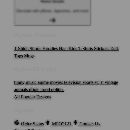
Home Goods
Decorate with pillows, tapestries, and more
Popular Products
T-Shirts
Shorts
Hoodies
Hats
Kids T-Shirts
Stickers
Tank
Tops
Mugs
Browse All Topics
funny
music
anime
movies
television
sports
sci-fi
vintage
animals
drinks
food
politics
All Popular Designs
Support
Order Status
MPO2121
Contact Us