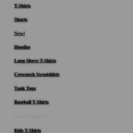
T-Shirts
Shorts
New!
Hoodies
Long Sleeve T-Shirts
Crewneck Sweatshirts
Tank Tops
Baseball T-Shirts
Kids Apparel
Kids T-Shirts