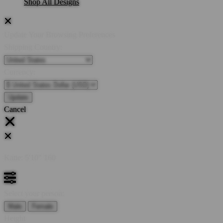
Shop All Designs
Update Your Browsing Preferences
Shipping Country:
Currency:
Cancel
Katie:
5'10"
160
Select your person:
Male
Female
Height