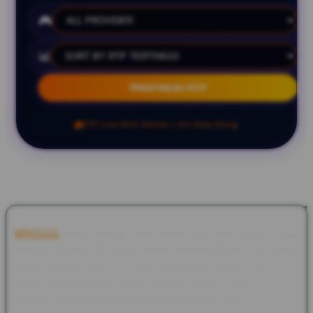
🎮
📊
⟳
REFRESH RTP
RTP Live Slot Online • Ijin Dulu Dong
MPO2121
hadir sebagai solusi utama bagi para pemain yang
sedang mencari link login resmi menuju bandar slot online
paling lengkap saat ini. Kami memahami bahwa kecepatan
akses dan keamanan adalah prioritas utama, itulah sebabnya
platform ini dirancang dengan infrastruktur yang ringan dan