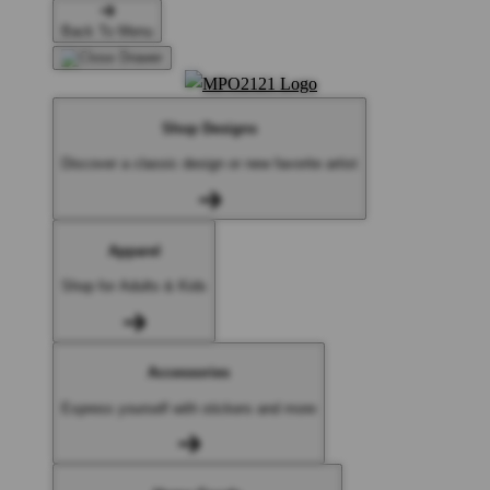
Back To Menu
Shop Designs
Discover a classic design or new favorite artist
Apparel
Shop for Adults & Kids
Accessories
Express yourself with stickers and more