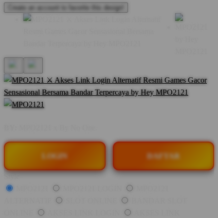
Create an account to favorite this design!
BY:
MPO2121 x By No One.
LOGIN
DAFTAR
Style
MPO2121
MPO2121 LOGIN
MPO2121
ALTERNATIF
SLOT ONLINE
BANDAR SLOT
ONLINE
AKSES LINK LOGIN
AKSES LINK