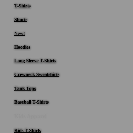
T-Shirts
Shorts
New!
Hoodies
Long Sleeve T-Shirts
Crewneck Sweatshirts
Tank Tops
Baseball T-Shirts
Kids Apparel
Kids T-Shirts