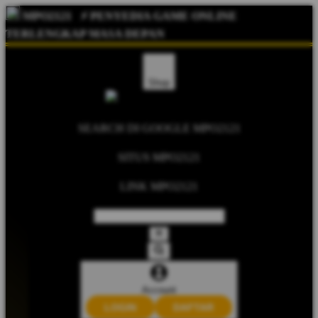
MPO2121
⚡️ PENYEDIA GAME ONLINE
TERLENGKAP MASA DEPAN
Shop
SEARCH DI GOOGLE MPO2121
SITUS MPO2121
LINK MPO2121
Account
LOGIN
DAFTAR