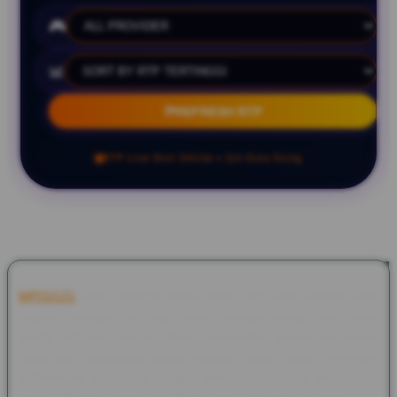
🎮
📊
⟳
REFRESH RTP
RTP Live Slot Online • Ijin Dulu Dong
MPO2121
hadir sebagai solusi utama bagi para pemain yang
sedang mencari link login resmi menuju bandar slot online
paling lengkap saat ini. Kami memahami bahwa kecepatan
akses dan keamanan adalah prioritas utama, itulah sebabnya
platform ini dirancang dengan infrastruktur yang ringan dan