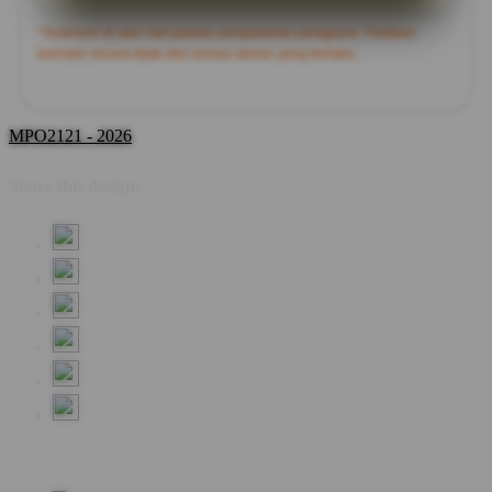
*Testimoni di atas merupakan pengalaman pengguna. Pastikan
bermain secara bijak dan sesuai aturan yang berlaku.
MPO2121 - 2026
Share this design: