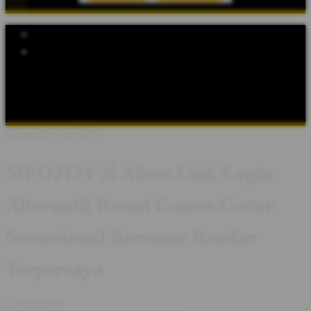
Explore Categories
Popular Products
Shop All Designs
MPO2121
MPO2121 LOGIN
MPO2121
ALTERNATIF
SLOT ONLINE
BANDAR SLOT ONLINE
AKSES LINK LOGIN
AKSES LINK ALTERNATIF
Design ID: 74235272
MPO2121 ⚔️ Akses Link Login
Alternatif Resmi Games Gacor
Sensasional Bersama Bandar
Terpercaya
I
IDR10,000