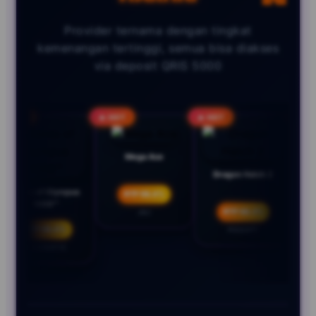
Provider ternama dengan tingkat
kemenangan tertinggi, semua bisa diakses
via deposit QRIS 5000
🔥 HOT
🔥 HOT
🔥 HOT
 Ace
Dragon Hatch 2
98.4%
Wild Bounty
Fortune Ge
RTP 98.3%
Showdown
LI
PGSOFT
RTP 98.2%
RTP 98.2%
PGSOFT
JILI