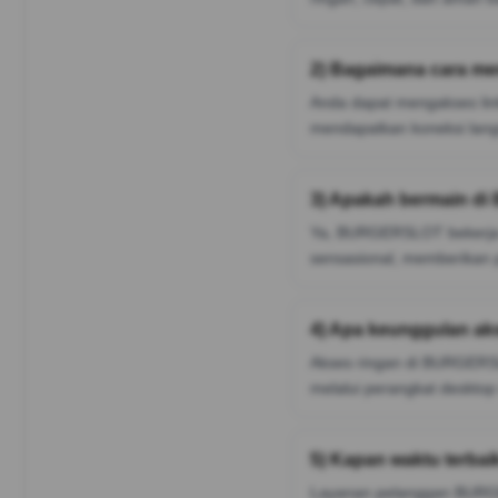
2) Bagaimana cara m
Anda dapat mengakses link
mendapatkan koneksi lan
3) Apakah bermain 
Ya, BURGERSLOT bekerja sa
sensasional, memberikan
4) Apa keunggulan a
Akses ringan di BURGERS
melalui perangkat deskto
5) Kapan waktu terb
Layanan pelanggan BURGER