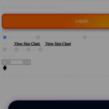
BY:
BURGERSLOT x By No One.
LOGIN
Style
BURGERSLOT
BURGERSLOT LOGIN
BURGERSL
Size
View Size Chart
View Size Chart
2D
3D
4D
5D
Quantity
-
+
BURGERSLOT ⚔️ Akses Link Login Alternatif Resmi Games Gacor 