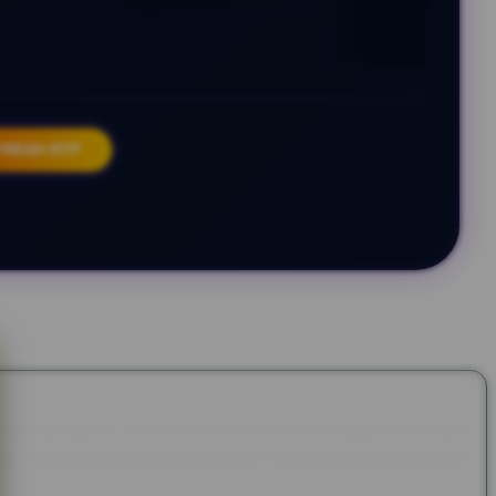
PGSOFT
FASTSPIN
FRESH RTP
ing lengkap saat ini. Kami memahami bahwa kecepatan akses dan
klik, Anda bisa langsung terhubung ke berbagai pilihan permainan