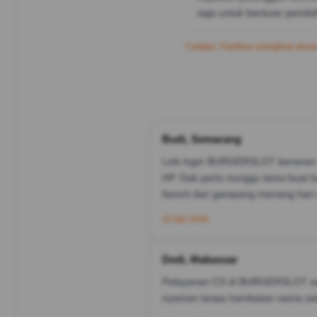
saja untuk bantuan pendaft
Catatan: Pastikan mengikuti atur
Budi, Semarang
Link login BURGERSLOT beneran 
HP. Gak perlu nunggu lama buat lo
favorit dan gampang menang hari i
15 Apr 2026
Dedi, Makassar
Pelayanan CS di BURGERSLOT sanga
nyaman tanpa hambatan sama sek