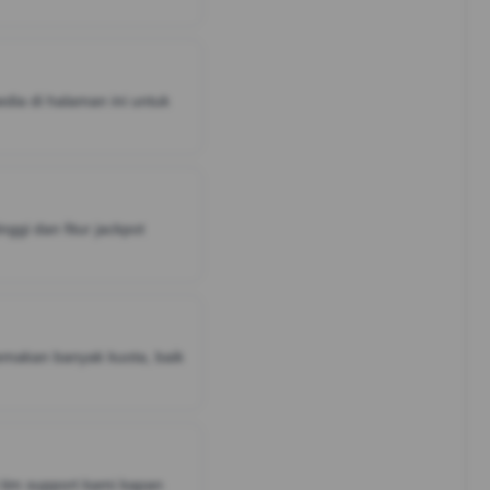
dia di halaman ini untuk
gi dan fitur jackpot
makan banyak kuota, baik
tim support kami kapan