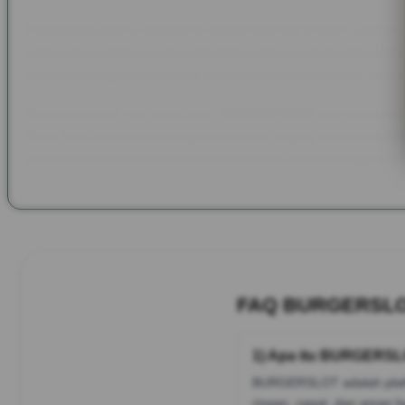
Keunggulan utama bergabung dengan BURGERSLOT adalah peluan
pengalaman bermain yang adil dengan tingkat kemenangan (RTP)
yang dirancang khusus untuk memanjakan para member setia ka
Sebagai bandar slot terpercaya, BURGERSLOT juga memberikan
Anda tidak perlu membuang waktu untuk segera menikmati hibu
resmi kami dan rasakan kemudahan akses tanpa hambatan sek
FAQ BURGERSL
1) Apa itu BURGERS
BURGERSLOT adalah platfo
ringan, cepat, dan aman ba