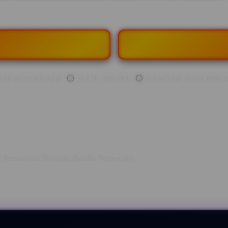
OT ALTERNATIF
SLOT ONLINE
BANDAR SLOT ONLI
Sensasional Bersama Bandar Terpercaya