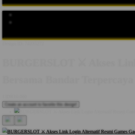
Explore Categories
Popular Products
Shop All Designs
BURGERSLOT
BURGERSLOT LOGIN
BURG
Design ID: 74235272
BURGERSLOT ⚔️ Akses Link 
Bersama Bandar Terpercaya
I
IDR10,000
Create an account to favorite this design!