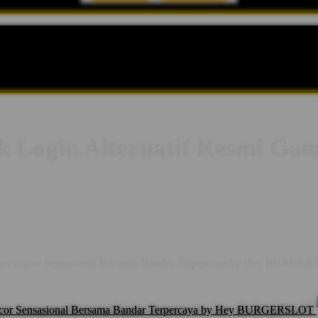
ERSLOT ALTERNATIF
SLOT ONLINE
BANDAR SLOT ONLI
Login Alternatif Resmi Game