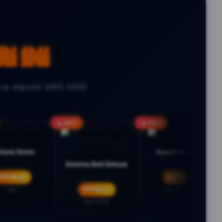
I INI
via deposit QRIS 5000
T
🔥 HOT
🔥 HOT
weet Bonanza
RTP 98.1%
PRAGMATIC
Anubis Wrath
Mahjong Wins 2
RTP 98.1%
RTP 98.1%