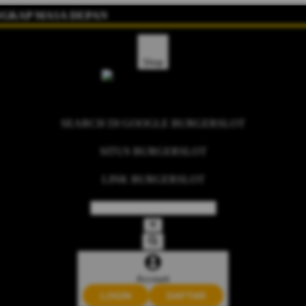
NGKAP MASA DEPAN
Shop
SEARCH DI GOOGLE BURGERSLOT
SITUS BURGERSLOT
LINK BURGERSLOT
Account
LOGIN
DAFTAR